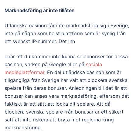
Marknadsföring är inte tillåten
Utländska casinon får inte marknadsföra sig i Sverige,
inte på någon som helst plattform som är synlig från
ett svenskt IP-nummer. Det inn
ebär att du kommer inte kunna se annonser för dessa
casinon, varken på Google eller på
sociala
medieplattformar
. En del utländska casinon som är
tillgängliga från Sverige har valt att blockera svenska
spelare från deras bonusar. Anledningen till det är att
bonusar kan anses vara marknadsföring, eftersom det
faktiskt är ett sätt att locka dit spelare. Att då
blockera svenska spelare från bonusar är ett säkert
sätt att inte riskera att bryta mot reglerna kring
marknadsföring.