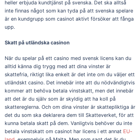
heller erbjuda kundtjänst på svenska. Det ska alltså
inte finnas något som kan tyda på att svenska spelare
är en kundgrupp som casinot aktivt försöker att fånga
upp.
Skatt på utländska casinon
När du spelar på ett casino med svensk licens kan du
alltid känna dig trygg med att dina vinster är
skattefria, riktigt lika enkelt är det inte om du väljer ett
utländskt casino. Det innebär inte att du nödvändigtvis
kommer att behöva betala vinstskatt, men det innebär
att det är du själv som är skyldig att ha koll på
skattereglerna. Och om dina vinster är skattepliktiga är
det du som ska deklarera dem till Skatteverket, för att
kunna betala skatt på dem. Vanligtvis behöver du inte
betala vinstskatt om casinot har licens i ett annat
EU-
land
, exempelvis på Malta. Men som sagt det är du