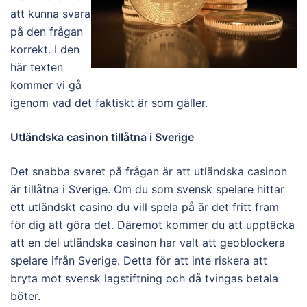
att kunna svara
på den frågan
korrekt. I den
här texten
kommer vi gå
igenom vad det faktiskt är som gäller.
Utländska casinon tillåtna i Sverige
Det snabba svaret på frågan är att utländska casinon
är tillåtna i Sverige. Om du som svensk spelare hittar
ett utländskt casino du vill spela på är det fritt fram
för dig att göra det. Däremot kommer du att upptäcka
att en del utländska casinon har valt att geoblockera
spelare ifrån Sverige. Detta för att inte riskera att
bryta mot svensk lagstiftning och då tvingas betala
böter.