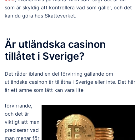
som är skyldig att kontrollera vad som gäller, och det
kan du göra hos Skatteverket.
Är utländska casinon
tillåtet i Sverige?
Det råder ibland en del förvirring gällande om
utländska casinon är tillåtna i Sverige eller inte. Det här
är ett ämne som lätt kan vara lite
förvirrande,
och det är
viktigt att man
preciserar vad
man menar för